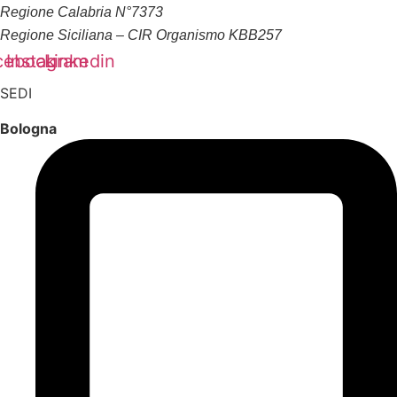
Regione Calabria N°7373
Regione Siciliana – CIR Organismo KBB257
cebook
Instagram
Linkedin
SEDI
Bologna