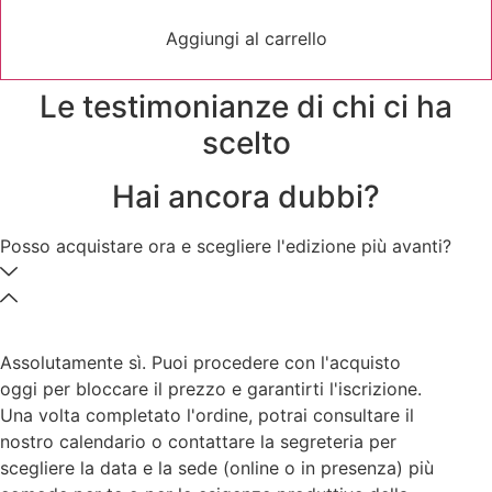
era:
è:
Installatore
3.050,00 €.
2.196,00 €.
Termoidraulico
Aggiungi al carrello
quantità
Le testimonianze di chi ci ha
scelto
Hai ancora dubbi?
Posso acquistare ora e scegliere l'edizione più avanti?
Assolutamente sì. Puoi procedere con l'acquisto
oggi per bloccare il prezzo e garantirti l'iscrizione.
Una volta completato l'ordine, potrai consultare il
nostro calendario o contattare la segreteria per
scegliere la data e la sede (online o in presenza) più