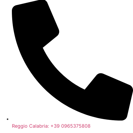
Reggio Calabria: +39 0965375808