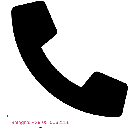
Bologna: +39 0510062256