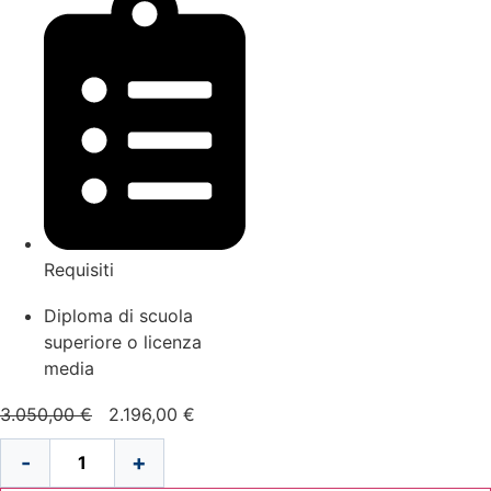
Requisiti
Diploma di scuola
superiore o licenza
media
Il
Il
3.050,00
€
2.196,00
€
prezzo
prezzo
-
+
originale
attuale
Corso
di