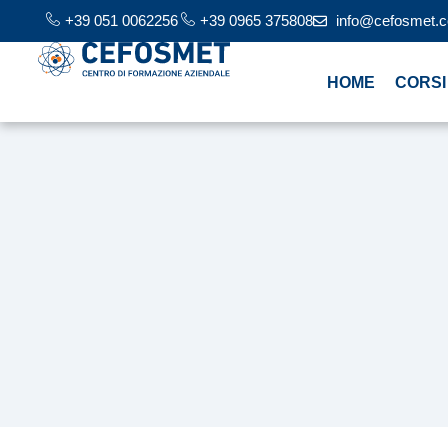
+39 051 0062256
+39 0965 375808
info@cefosmet.
HOME
CORSI