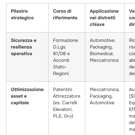
Pilastro
Corso di
Applicazione
Va
strategico
riferimento
nei distretti
co
chiave
di
Sicurezza e
Formazione
Automotive,
Ri
resilienza
D.Lgs.
Packaging,
ri
operativa
81/08 e
Biomedical,
co
Accordi
Meccatronica
ab
Stato-
deg
Regioni
dei
Ottimizzazione
Patentini
Meccatronica,
Au
asset e
Attrezzature
Packaging,
(
$O
capitale
(es. Carrelli
Automotive
Eq
Elevatori,
Ef
PLE, Gru)
ma
del
ma