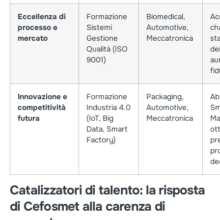
Eccellenza di
Formazione
Biomedical,
Ac
processo e
Sistemi
Automotive,
cha
mercato
Gestione
Meccatronica
st
Qualità (ISO
de
9001)
au
fid
Innovazione e
Formazione
Packaging,
Abi
competitività
Industria 4.0
Automotive,
Sm
futura
(IoT, Big
Meccatronica
Ma
Data, Smart
ot
Factory)
pre
pr
de
Catalizzatori di talento: la risposta
di Cefosmet alla carenza di