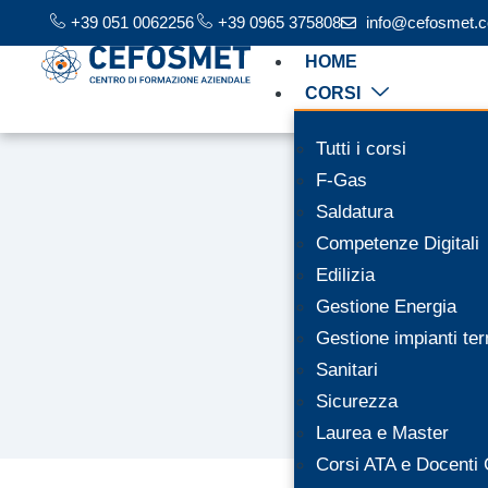
+39 051 0062256
+39 0965 375808
info@cefosmet.
HOME
CORSI
Tutti i corsi
F-Gas
Saldatura
Competenze Digitali
Edilizia
Gestione Energia
Gestione impianti ter
Sanitari
Sicurezza
Laurea e Master
Corsi ATA e Docent