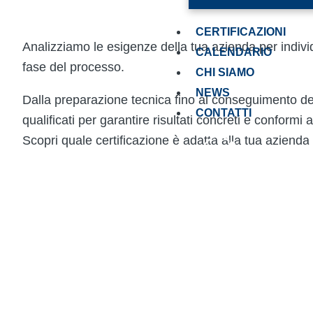
CERTIFICAZIONI
Analizziamo le esigenze della tua azienda per individu
CALENDARIO
fase del processo.
CHI SIAMO
NEWS
Dalla preparazione tecnica fino al conseguimento dell
CONTATTI
qualificati per garantire risultati concreti e conformi 
Scopri quale certificazione è adatta alla tua azienda 
X